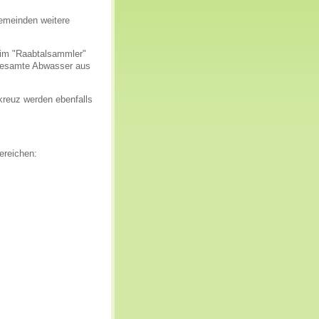
emeinden weitere
Beim "Raabtalsammler"
 gesamte Abwasser aus
kreuz werden ebenfalls
ereichen: