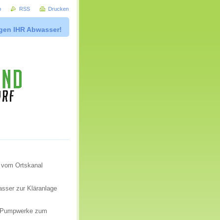
p
RSS
Drucken
igen IHR Abwasser!
d vom Ortskanal
asser zur Kläranlage
en Pumpwerke zum