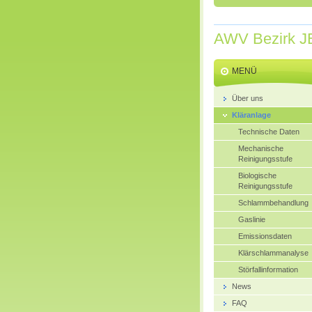
AWV Bezirk J
MENÜ
Über uns
Kläranlage
Technische Daten
Mechanische
Reinigungsstufe
Biologische
Reinigungsstufe
Schlammbehandlung
Gaslinie
Emissionsdaten
Klärschlammanalyse
Störfallinformation
News
FAQ